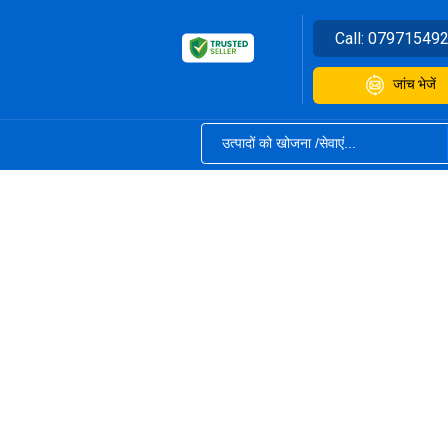
Call:
07971549
जांच भेजें