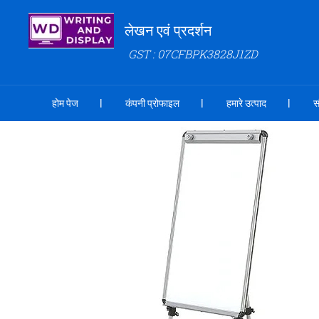
लेखन एवं प्रदर्शन
GST : 07CFBPK3828J1ZD
होम पेज
कंपनी प्रोफाइल
हमारे उत्पाद
स